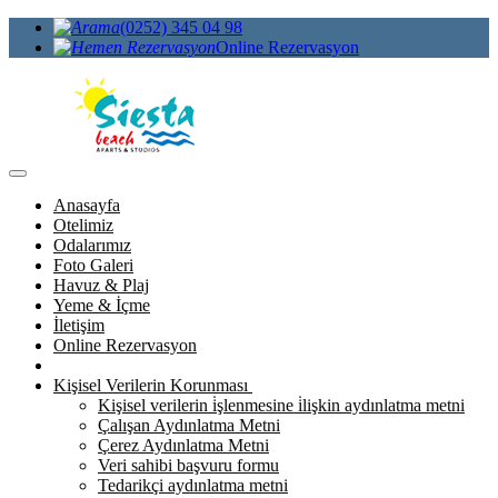
(0252) 345 04 98
Online Rezervasyon
Anasayfa
Otelimiz
Odalarımız
Foto Galeri
Havuz & Plaj
Yeme & İçme
İletişim
Online Rezervasyon
Kişisel Verilerin Korunması
Kişisel verilerin i̇şlenmesine i̇lişkin aydınlatma metni
Çalışan Aydınlatma Metni
Çerez Aydınlatma Metni
Veri sahibi başvuru formu
Tedarikçi aydınlatma metni